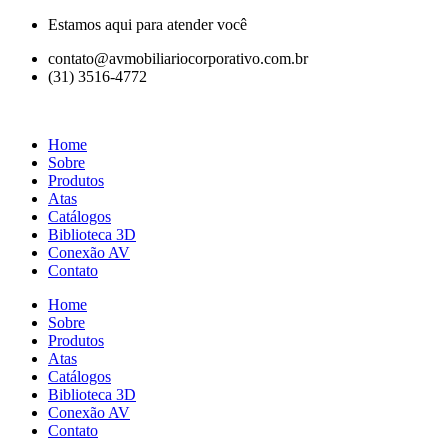
Ir
Estamos aqui para atender você
para
contato@avmobiliariocorporativo.com.br
o
(31) 3516-4772
conteúdo
Home
Sobre
Produtos
Atas
Catálogos
Biblioteca 3D
Conexão AV
Contato
Home
Sobre
Produtos
Atas
Catálogos
Biblioteca 3D
Conexão AV
Contato